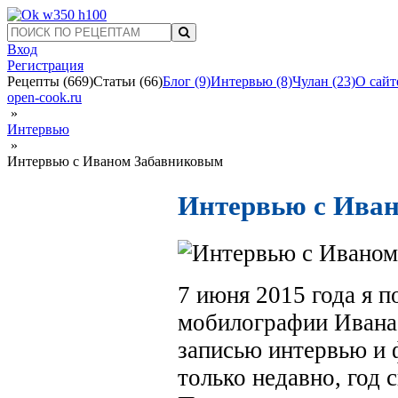
Вход
Регистрация
Рецепты
(669)
Статьи
(66)
Блог
(9)
Интервью
(8)
Чулан
(23)
О сайт
open-cook.ru
»
Интервью
»
Интервью с Иваном Забавниковым
Интервью с Ива
7 июня 2015 года я п
мобилографии Ивана 
записью интервью и
только недавно, год 