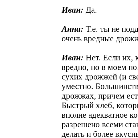
Иван:
Да.
Анна:
Т.е. ты не под
очень вредные дрожж
Иван:
Нет. Если их, 
вредно, но в моем п
сухих дрожжей (и св
уместно. Большинств
дрожжах, причем ест
Быстрый хлеб, которы
вполне адекватное к
разрешено всеми ста
делать и более вкус