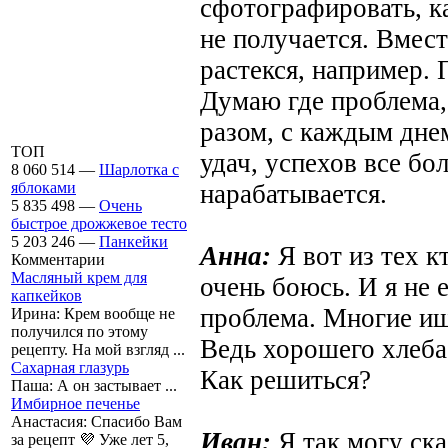
сфотографировать, ка
не получается. Вмест
растекся, например. 
Думаю где проблема,
разом, с каждым дне
ТОП
удач, успехов все бо
8 060 514 —
Шарлотка с
нарабатывается.
яблоками
5 835 498 —
Очень
быстрое дрожжевое тесто
5 203 246 —
Панкейки
Анна:
Я вот из тех к
Комментарии
Масляный крем для
очень боюсь. И я не 
капкейков
проблема. Многие ищ
Ирина:
Крем вообще не
получился по этому
Ведь хорошего хлеба 
рецепту. На мой взгляд ...
Сахарная глазурь
Как решиться?
Паша:
А он застывает ...
Имбирное печенье
Анастасия:
Спасибо Вам
Иван:
Я так могу ска
за рецепт 💜 Уже лет 5,