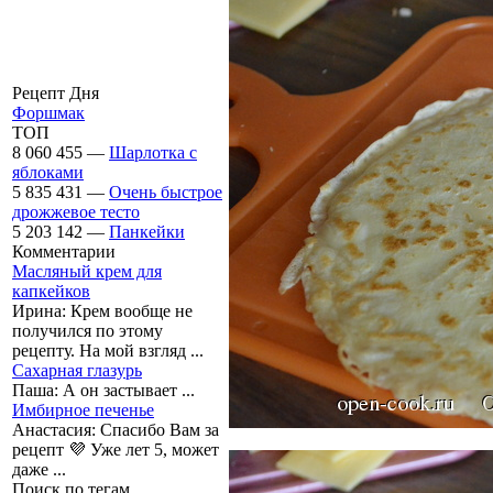
Рецепт Дня
Форшмак
ТОП
8 060 455 —
Шарлотка с
яблоками
5 835 431 —
Очень быстрое
дрожжевое тесто
5 203 142 —
Панкейки
Комментарии
Масляный крем для
капкейков
Ирина:
Крем вообще не
получился по этому
рецепту. На мой взгляд ...
Сахарная глазурь
Паша:
А он застывает ...
Имбирное печенье
Анастасия:
Спасибо Вам за
рецепт 💜 Уже лет 5, может
даже ...
Поиск по тегам