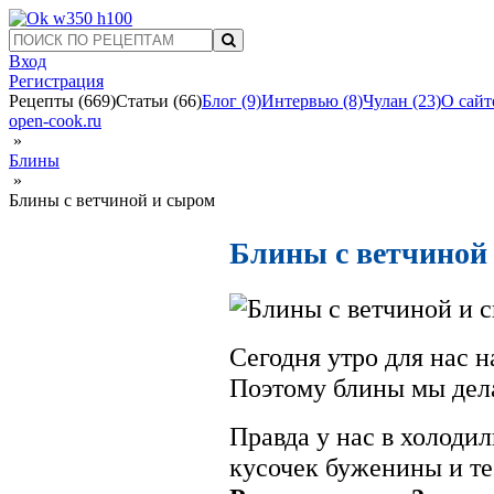
Вход
Регистрация
Рецепты
(669)
Статьи
(66)
Блог
(9)
Интервью
(8)
Чулан
(23)
О сайт
open-cook.ru
»
Блины
»
Блины с ветчиной и сыром
Блины с ветчиной
Сегодня утро для нас н
Поэтому блины мы дела
Правда у нас в холоди
кусочек буженины и те