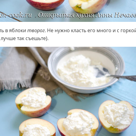
ь в яблоки
творог
. Не нужно класть его много и с горко
 лучше так съешьте).