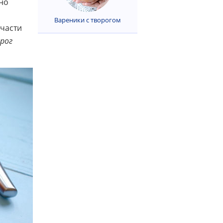
но
Вареники с творогом
 части
рог