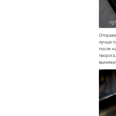
Отправит
лучше п
после н
творога.
вынимат