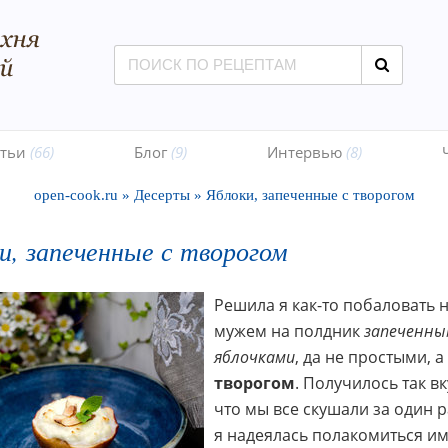
атьи
(66)
Блог
(9)
Интервью
(8)
open-cook.ru
»
Десерты
»
Яблоки, запеченные с творогом
и, запеченные с творогом
Решила я как-то побаловать н
мужем на полдник
запеченны
яблочками
, да не простыми, а
творогом
. Получилось так вк
что мы все скушали за один р
я надеялась полакомиться и