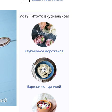
Ух ты! Что-то вкусненькое!
Клубничное мороженое
Вареники с черникой