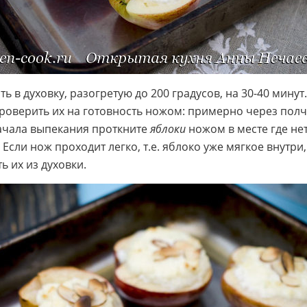
ь в духовку, разогретую до 200 градусов, на 30-40 минут
роверить их на готовность ножом: примерно через полч
ачала выпекания проткните
яблоки
ножом в месте где не
 Если нож проходит легко, т.е. яблоко уже мягкое внутри
ь их из духовки.