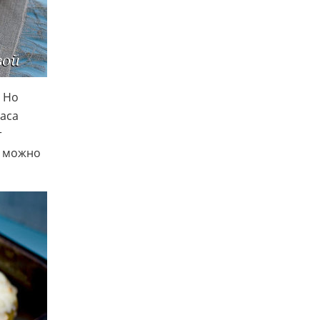
. Но
аса
т
, можно