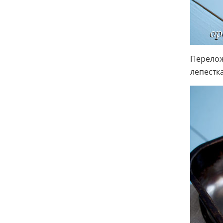
Перелож
лепестк