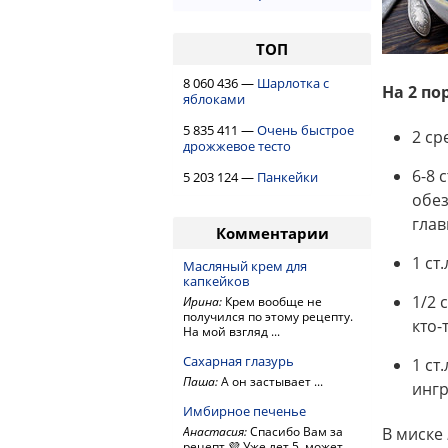
ТОП
8 060 436 —
Шарлотка с
На 2 по
яблоками
5 835 411 —
Очень быстрое
2 ср
дрожжевое тесто
6-8 с
5 203 124 —
Панкейки
обез
глав
Комментарии
1 ст
Масляный крем для
капкейков
1/2 
Ирина:
Крем вообще не
получился по этому рецепту.
кто-
На мой взгляд ...
Сахарная глазурь
1 ст
Паша:
А он застывает ...
ингр
Имбирное печенье
Анастасия:
Спасибо Вам за
В миске
рецепт 💜 Уже лет 5, может