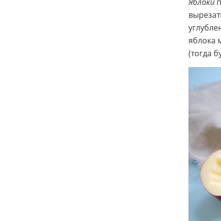
Яблоки
п
вырезат
углубле
яблока 
(тогда 