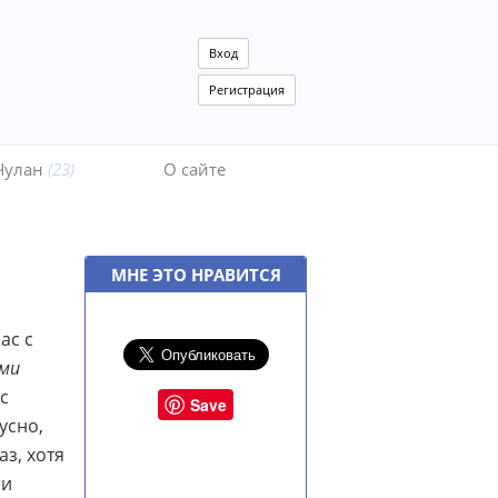
Вход
Регистрация
Чулан
(23)
О сайте
МНЕ ЭТО НРАВИТСЯ
ас с
ми
 с
Save
усно,
аз, хотя
ми