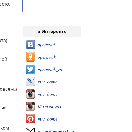
осто.
в Интеренте
та)
opencook
opencook
гой,
opencook_ru
mrs_home
 совсем,а
mrs_home
Магазинчик
ный
mrs_home
шком
admin@open-cook.ru