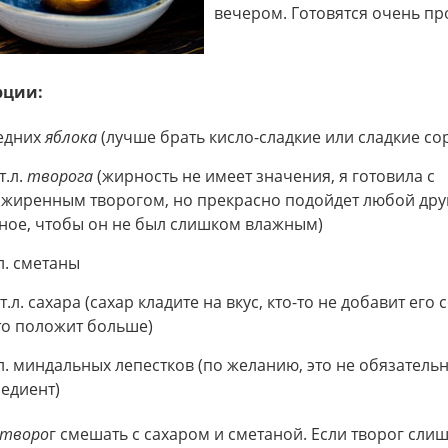
вечером. Готовятся очень пр
рции:
едних
яблока
(лучше брать кисло-сладкие или сладкие сор
т.л.
творога
(жирность не имеет значения, я готовила с
жиренным творогом, но прекрасно подойдет любой дру
ное, чтобы он не был слишком влажным)
.л. сметаны
ст.л. сахара (сахар кладите на вкус, кто-то не добавит его
то положит больше)
.л. миндальных лепестков (по желанию, это не обязатель
едиент)
творо
г смешать с сахаром и сметаной. Если творог сли