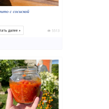
рито с сосиской
тать далее »
5513