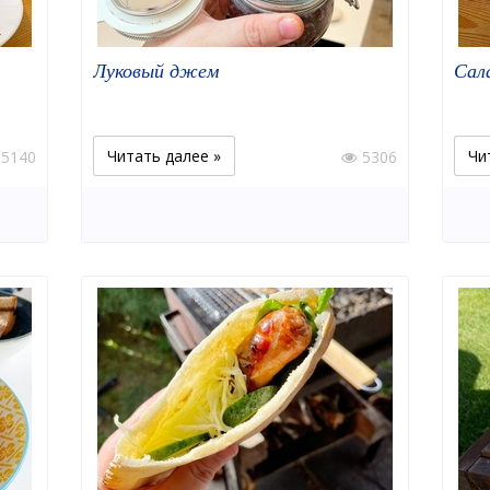
Луковый джем
Сал
Читать далее »
Чи
5140
5306