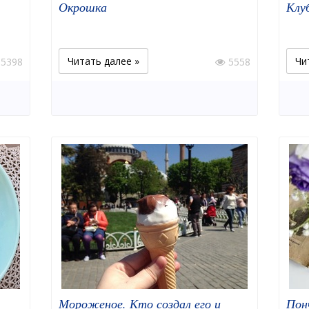
Окрошка
Клу
Читать далее »
Чи
5398
5558
Мороженое. Кто создал его и
Пон