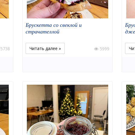
Брускетта со свеклой и
Бру
страчателлой
дже
Читать далее »
Чи
5738
5999