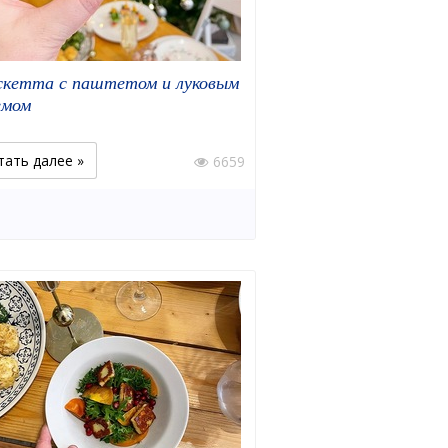
скетта с паштетом и луковым
мом
тать далее »
6659