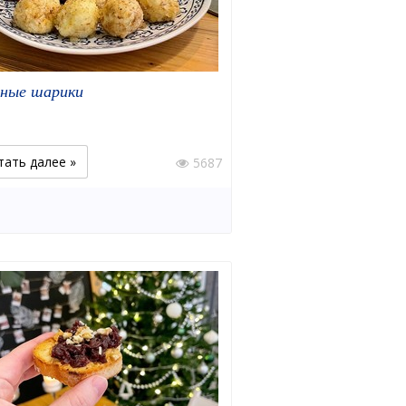
ные шарики
тать далее »
5687