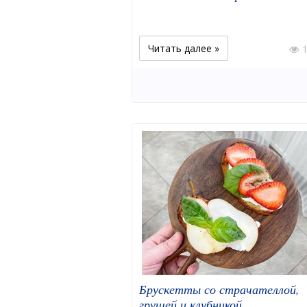
Читать далее »
Брускетты со страчателлой,
грушей и клубникой