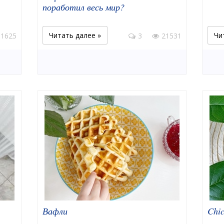
поработил весь мир?
Читать далее »
Чи
11625
3
21531
Вафли
Chic