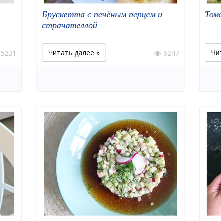
Брускетта с печёным перцем и
Том
страчателлой
Читать далее »
Чи
5231
6247