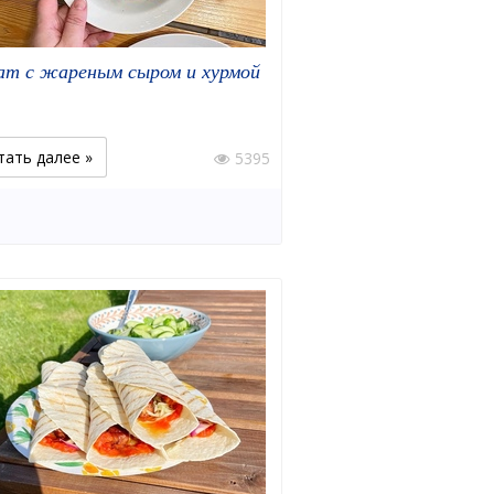
ат с жареным сыром и хурмой
тать далее »
5395