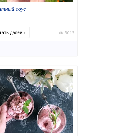
атный соус
тать далее »
5013