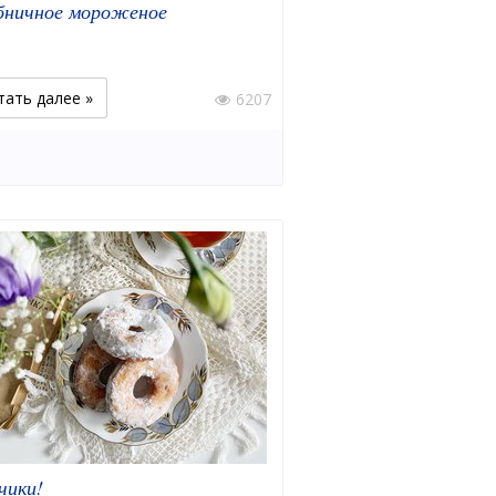
бничное мороженое
тать далее »
6207
чики!