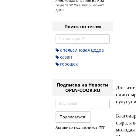
Анастасия:
Спасибо Вам за
рецепт 💜 Уже лет 5, может
даже ...
Поиск по тегам
апельсиновая цедра
сазан
горошек
Подписка на Новости
Достаточ
OPEN-COOK.RU
один сыр
сулугуни
Благодар
сыра, я 
Активных подписчиков:
???
молодая 