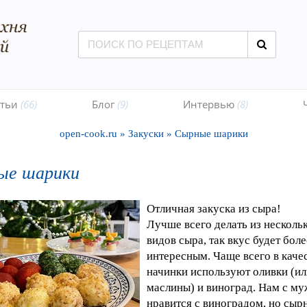
атьи
(66)
Блог
(9)
Интервью
(8)
open-cook.ru
»
Закуски
»
Сырные шарики
ые шарики
Отличная закуска из сыра!
Лучше всего делать из несколь
видов сыра, так вкус будет боле
интересным. Чаще всего в каче
начинки используют оливки (ил
маслины) и виноград. Нам с м
нравится с виноградом, но сыр