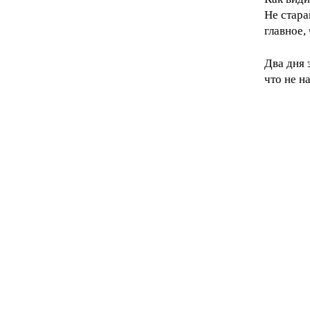
Не стара
главное,
Два дня 
что не н