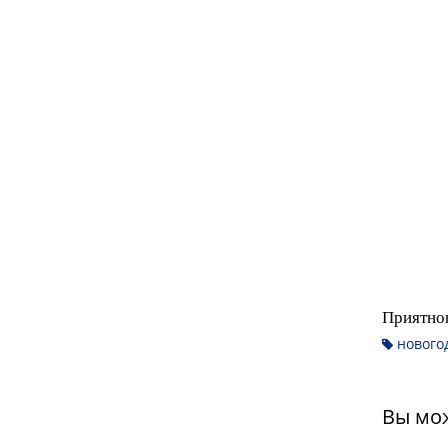
Приятног
новогод
Вы мож