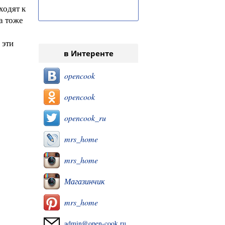
ходят к
а тоже
 эти
в Интеренте
opencook
opencook
opencook_ru
mrs_home
mrs_home
Магазинчик
mrs_home
admin@open-cook.ru