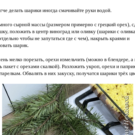
гче делать шарики иногда смачивайте руки водой.
много сырной массы (размером примерно с грецкий орех), с
шку, положить в центр виноград или оливку (шарики с оливк
отдельно чтобы не запутаться где с чем), накрыть краями и
овать шарик.
ень мелко порезать, орехи измельчить (можно в блендере, 
ь пакет с орехами скалкой). Разложить укроп, орехи и папри
тарелкам. Обвалять в них закуску, получатся шарики трёх цв