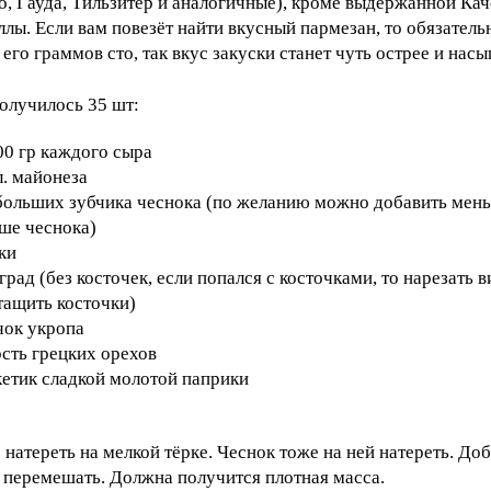
, Гауда, Тильзитер и аналогичные), кроме выдержанной Кач
ллы. Если вам повезёт найти вкусный пармезан, то обязатель
 его граммов сто, так вкус закуски станет чуть острее и нас
олучилось 35 шт:
00 гр каждого сыра
.л. майонеза
больших зубчика чеснока (по желанию можно добавить мен
ше чеснока)
ки
град (без косточек, если попался с косточками, то нарезать 
тащить косточки)
чок укропа
рсть грецких орехов
кетик сладкой молотой паприки
 натереть на мелкой тёрке. Чеснок тоже на ней натереть. До
 перемешать. Должна получится плотная масса.