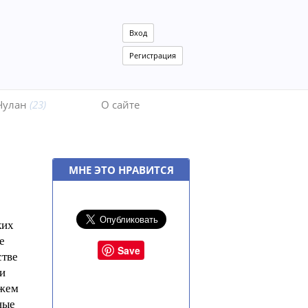
Вход
Регистрация
Чулан
(23)
О сайте
МНЕ ЭТО НРАВИТСЯ
ких
е
Save
стве
и
ужем
ные