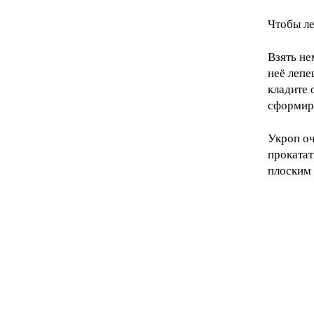
Чтобы ле
Взять не
неё лепе
кладите 
сформир
Укроп оч
прокатат
плоским 