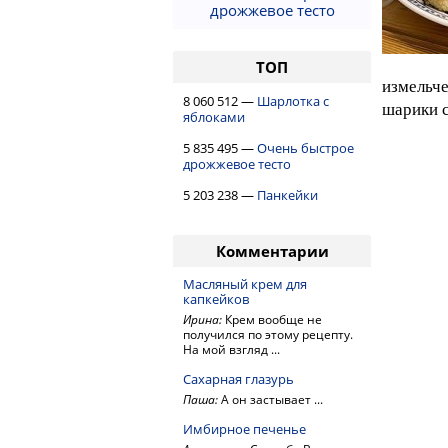
дрожжевое тесто
ТОП
измельче
8 060 512 —
Шарлотка с
шарики с
яблоками
5 835 495 —
Очень быстрое
дрожжевое тесто
5 203 238 —
Панкейки
Комментарии
Масляный крем для
капкейков
Ирина:
Крем вообще не
получился по этому рецепту.
На мой взгляд ...
Сахарная глазурь
Паша:
А он застывает ...
Имбирное печенье