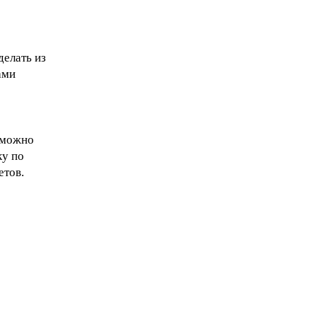
делать из
ами
а можно
ку по
етов.