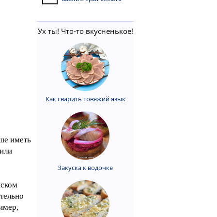
Ух ты! Что-то вкусненькое!
Как сварить говяжий язык
чше иметь
 или
Закуска к водочке
иском
ательно
имер,