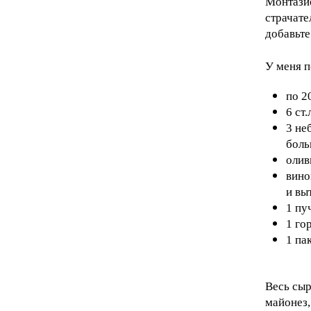
Монтазио
страчате
добавьте
У меня п
по 2
6 ст
3 не
боль
олив
вино
и вы
1 пу
1 го
1 па
Весь сыр
майонез,