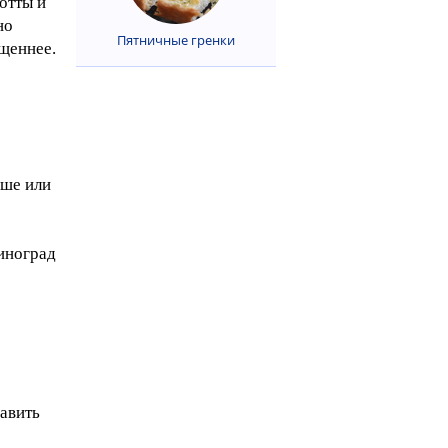
отты и
но
Пятничные гренки
ыщеннее.
ьше или
виноград
бавить