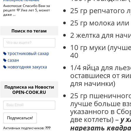
Анастасия:
Спасибо Вам за
25 гр репчатого л
рецепт 💜 Уже лет 5, может
даже ...
25 гр молока или
Поиск по тегам
2 желтка для нач
10 гр муки (лучш
40
тростниковый сахар
сазан
1/4 яйца для льез
новогодняя закуска
оставшиеся от яи
для начинки)
Подписка на Новости
OPEN-COOK.RU
25 гр пшеничного
лучше больше взя
указанного в Сбо
две котлеты) –
у 
нарезать квадр
Активных подписчиков:
???