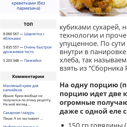
креветками (без
пармезана)
ТОП
кубиками сухарей, н
технологии и прочег
8 060 567 —
Шарлотка с
яблоками
упущенное. По сути 
5 835 557 —
Очень быстрое
внутри в панировке
дрожжевое тесто
хлеба, так называем
5 203 348 —
Панкейки
взять из “Сборника 
Комментарии
На одну порцию (п
Масляный крем для
капкейков
порцию идет две к
Ирина:
Крем вообще не
получился по этому рецепту.
огромные получаю
На мой взгляд ...
даже с одной еле с
Сахарная глазурь
Паша:
А он застывает ...
150 гр говядины 
Имбирное печенье