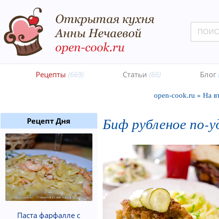
Рецепты
(669)
Статьи
(66)
Блог
open-cook.ru
»
На в
Биф рубленое по-
Рецепт Дня
Паста фарфалле с