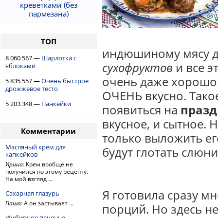
креветками (без
пармезана)
ТОП
индюшиному мясу д
8 060 567 —
Шарлотка с
сухофруктов
и все э
яблоками
очень даже хорошо.
5 835 557 —
Очень быстрое
дрожжевое тесто
ОЧЕНЬ вкусно. Тако
5 203 348 —
Панкейки
появиться на
празд
вкусное, и сытное. 
Комментарии
только выложить ег
Масляный крем для
будут глотать слюн
капкейков
Ирина:
Крем вообще не
получился по этому рецепту.
На мой взгляд ...
Я готовила сразу мн
Сахарная глазурь
Паша:
А он застывает ...
порций. Но здесь н
Имбирное печенье