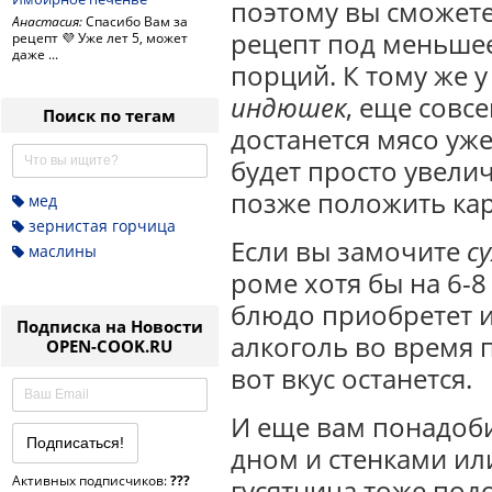
поэтому вы сможете
Анастасия:
Спасибо Вам за
рецепт под меньше
рецепт 💜 Уже лет 5, может
даже ...
порций. К тому же 
индюшек
, еще совс
Поиск по тегам
достанется мясо уж
будет просто увели
позже положить ка
мед
зернистая горчица
Если вы замочите
с
маслины
роме хотя бы на 6-8 
блюдо приобретет и
Подписка на Новости
алкоголь во время 
OPEN-COOK.RU
вот вкус останется.
И еще вам понадоби
дном и стенками ил
Активных подписчиков:
???
гусятница тоже под