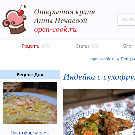
Рецепты
(669)
Статьи
(66)
Блог
open-cook.ru
»
Птица 
Индейка с сухофр
Рецепт Дня
Паста фарфалле с