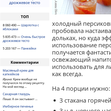
дрожжевое тесто
ТОП
холодный персиков
8 060 490 —
Шарлотка с
пробовала настаива
яблоками
дольках, но куда э
5 835 473 —
Очень быстрое
дрожжевое тесто
использование перс
5 203 167 —
Панкейки
получается фантаст
освежающий напито
Комментарии
использовать для л
Масляный крем для
как всегда.
капкейков
Ирина:
Крем вообще не
получился по этому рецепту.
На 4 порции нужно:
На мой взгляд ...
Сахарная глазурь
3 стакана горяче
Паша:
А он застывает ...
Имбирное печенье
3 ч.л. черного ча