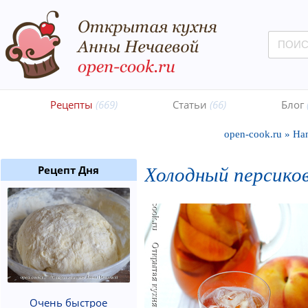
Рецепты
(669)
Статьи
(66)
Блог
open-cook.ru
»
На
Холодный персико
Рецепт Дня
Очень быстрое