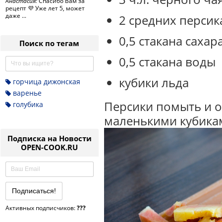
Анастасия:
Спасибо Вам за
рецепт 💜 Уже лет 5, может
даже ...
2 средних персик
0,5 стакана сахар
Поиск по тегам
0,5 стакана воды
кубики льда
горчица дижонская
варенье
Персики помыть и о
голубика
маленькими кубикам
Подписка на Новости
OPEN-COOK.RU
Активных подписчиков:
???