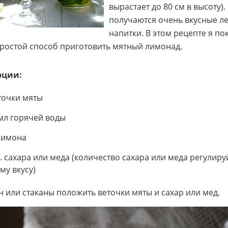
вырастает до 80 см в высоту).
получаются очень вкусные л
напитки. В этом рецепте я по
ростой способ приготовить мятный лимонад.
рции:
точки мяты
мл горячей воды
лимона
л. сахара или меда (количество сахара или меда регулиру
му вкусу)
н или стаканы положить веточки мяты и сахар или мед.