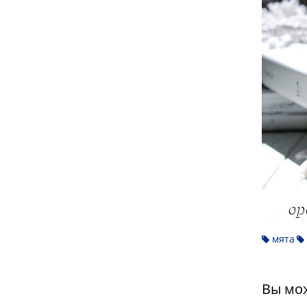
мята
Вы мож