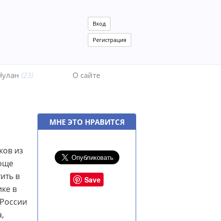
Вход
Регистрация
Чулан
(23)
О сайте
МНЕ ЭТО НРАВИТСЯ
ков из
роще
тить в
Save
ике в
 России
,