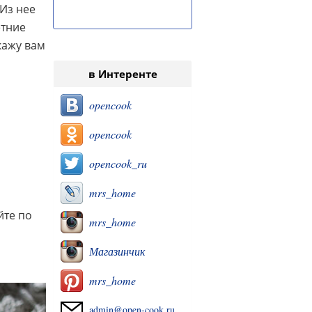
 Из нее
етние
кажу вам
в Интеренте
opencook
opencook
opencook_ru
mrs_home
йте по
mrs_home
Магазинчик
mrs_home
admin@open-cook.ru