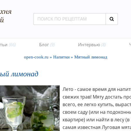
атьи
(66)
Блог
(9)
Интервью
(8)
open-cook.ru
»
Напитки
»
Мятный лимонад
ый лимонад
Лето - самое время для напит
свежих трав! Мяту достать п
всего, ее легко купить, вырас
своем саду (или на подоконн
квартире) или найти в лесу (в
самая известная Луговая мята