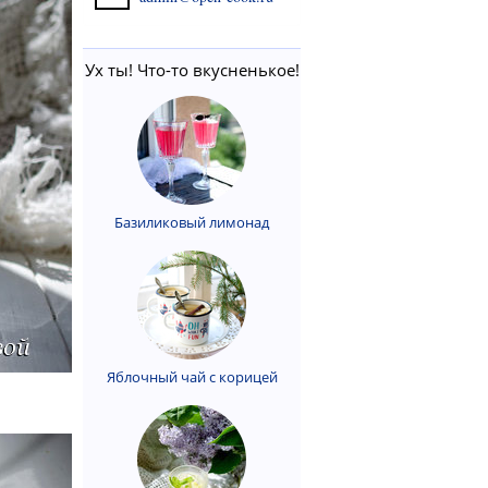
Ух ты! Что-то вкусненькое!
Базиликовый лимонад
Яблочный чай с корицей