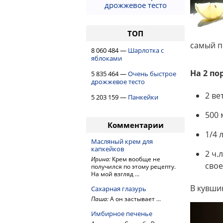
дрожжевое тесто
ТОП
самый п
8 060 484 —
Шарлотка с
яблоками
На 2 по
5 835 464 —
Очень быстрое
дрожжевое тесто
2 ве
5 203 159 —
Панкейки
500 
Комментарии
1/4 
Масляный крем для
капкейков
2 ч.
Ирина:
Крем вообще не
свое
получился по этому рецепту.
На мой взгляд ...
В кувши
Сахарная глазурь
Паша:
А он застывает ...
Имбирное печенье