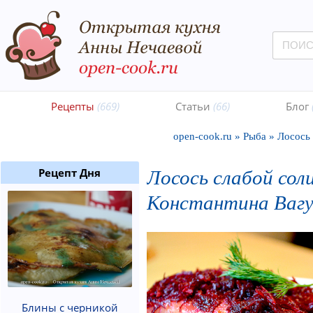
Рецепты
(669)
Статьи
(66)
Блог
open-cook.ru
»
Рыба
»
Лосось 
Лосось слабой сол
Рецепт Дня
Константина Ваг
Блины с черникой