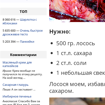
ТОП
8 060 616 —
Шарлотка с
яблоками
Нужно:
5 835 600 —
Очень быстрое
дрожжевое тесто
500 гр. лосось
5 203 394 —
Панкейки
1 ст.л. сахара
Комментарии
2 ст.л. соли
Масляный крем для
капкейков
Ирина:
Крем вообще не
1 небольшая све
получился по этому рецепту.
На мой взгляд ...
Лосося моем, избав
Сахарная глазурь
сахаром.
Паша:
А он застывает ...
Имбирное печенье
Анастасия:
Спасибо Вам за
рецепт 💜 Уже лет 5, может