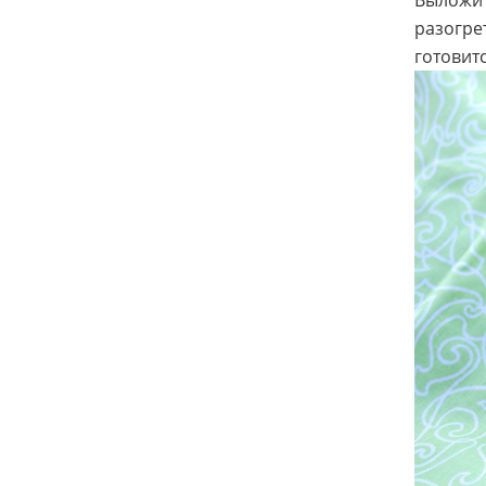
Выложит
разогре
готовитс