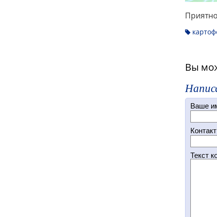
Приятно
картоф
Вы мож
Напис
Ваше и
Контакт
Текст к