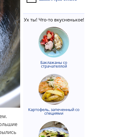
Ух ты! Что-то вкусненькое!
Баклажаны со
страчателлой
Картофель, запеченный со
специями
ем.
большие
крылись