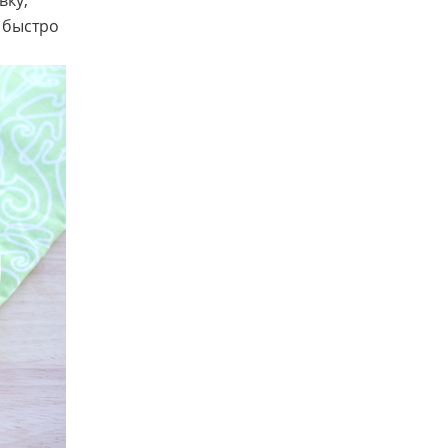
вку,
ь быстро