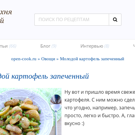
атьи
(66)
Блог
(9)
Интервью
(8)
open-cook.ru
»
Овощи
»
Молодой картофель запеченный
ой картофель запеченный
Ну вот и пришло время свеж
картофеля. С ним можно сдел
что угодно, например, запечь
просто, легко и быстро. А, гл
вкусно :)