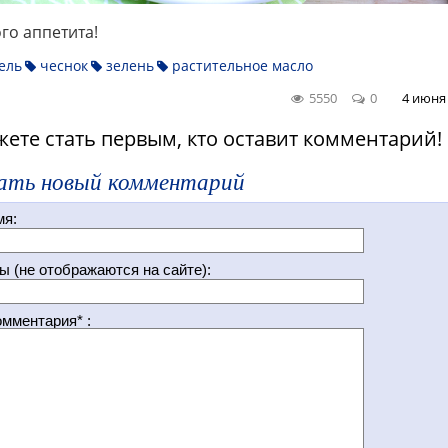
го аппетита!
ель
чеснок
зелень
растительное масло
5550
0
4 июня
ете стать первым, кто оставит комментарий!
ать новый комментарий
мя:
ы (не отображаются на сайте):
омментария* :