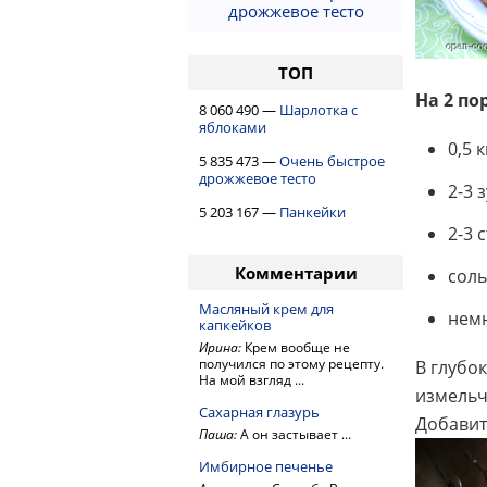
дрожжевое тесто
ТОП
На 2 по
8 060 490 —
Шарлотка с
яблоками
0,5 
5 835 473 —
Очень быстрое
дрожжевое тесто
2-3 
5 203 167 —
Панкейки
2-3 
Комментарии
соль
Масляный крем для
нем
капкейков
Ирина:
Крем вообще не
получился по этому рецепту.
В глубо
На мой взгляд ...
измельч
Сахарная глазурь
Добавит
Паша:
А он застывает ...
Имбирное печенье