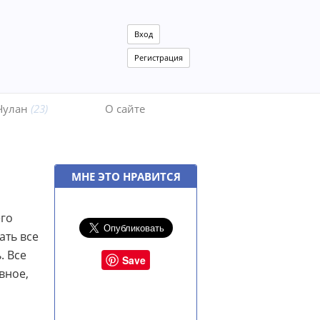
Вход
Регистрация
Чулан
(23)
О сайте
МНЕ ЭТО НРАВИТСЯ
его
ать все
. Все
Save
авное,