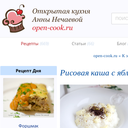
Рецепты
(669)
Статьи
(66)
Блог
open-cook.ru
»
К 
Рисовая каша с яб
Рецепт Дня
Форшмак