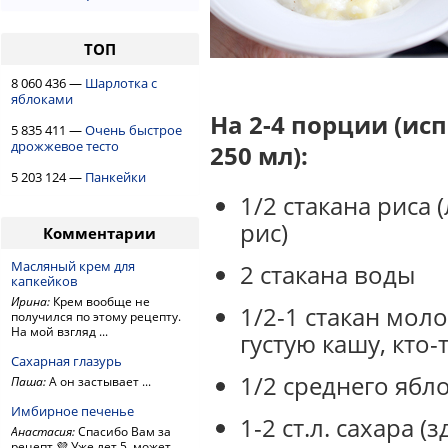
ТОП
8 060 436 —
Шарлотка с
яблоками
На 2-4 порции (ис
5 835 411 —
Очень быстрое
дрожжевое тесто
250 мл):
5 203 124 —
Панкейки
1/2 стакана риса
рис)
Комментарии
Масляный крем для
2 стакана воды
капкейков
Ирина:
Крем вообще не
1/2-1 стакан моло
получился по этому рецепту.
На мой взгляд ...
густую кашу, кто-
Сахарная глазурь
1/2 среднего ябл
Паша:
А он застывает ...
Имбирное печенье
1-2 ст.л. сахара 
Анастасия:
Спасибо Вам за
рецепт 💜 Уже лет 5, может