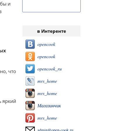
 бы и
в
в Интеренте
opencook
ных
opencook
opencook_ru
но, что
mrs_home
mrs_home
ь яркий
Магазинчик
mrs_home
admin@open-cook.ru