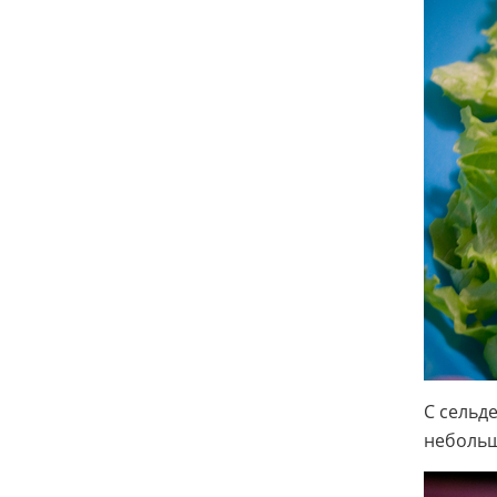
С сельд
небольш