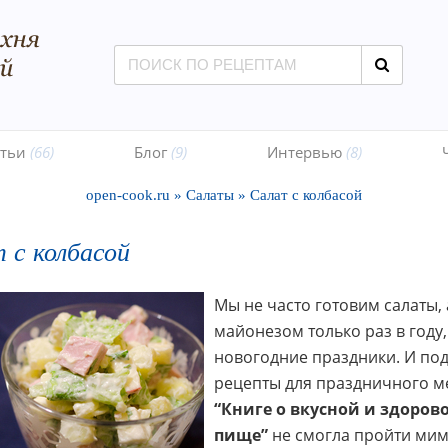
атьи
(66)
Блог
(9)
Интервью
(8)
open-cook.ru
»
Салаты
»
Салат с колбасой
 с колбасой
Мы не часто готовим салаты, 
майонезом только раз в году,
новогодние праздники. И по
рецепты для праздничного м
“Книге о вкусной и здоров
пище”
не смогла пройти ми