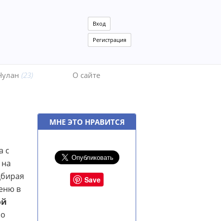
Вход
Регистрация
Чулан
(23)
О сайте
МНЕ ЭТО НРАВИТСЯ
а с
 на
дбирая
Save
еню в
ой
мо