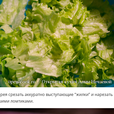
ерея срезать аккуратно выступающие “жилки” и нарезать
ими ломтиками.