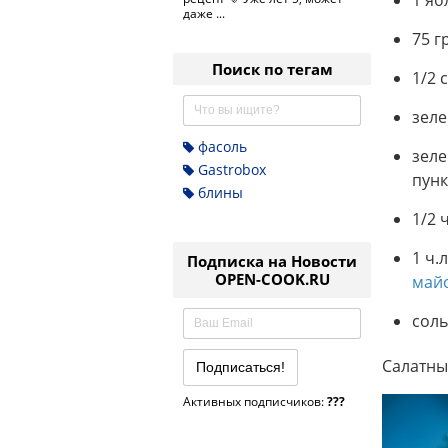
1 яб
даже ...
75 г
Поиск по тегам
1/2 
зеле
фасоль
зеле
Gastrobox
пунк
блины
1/2 
1 ч.
Подписка на Новости
OPEN-COOK.RU
май
соль
Салатны
Активных подписчиков:
???