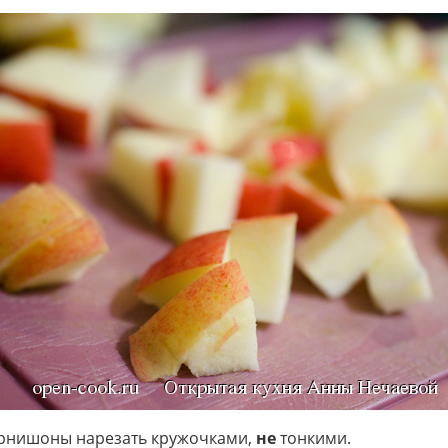
орнишоны нарезать кружочками,
не
тонкими.