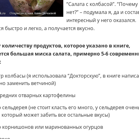
“Салата с колбасой”. “Почему
нет?” – подумала я, да и соста
интересный у него оказался.
я быстро и легко, а получается вкусно.
 количеству продуктов, которое указано в книге,
тся большая миска салата, примерно 5-6 современ
:
гр колбасы (я использовала “Докторскую”, в книге написа
о заменить ветчиной)
средних отварных картофелины
р сельдерея (не стоит класть его много, у сельдерея очен
, который может забить все остальные вкусы)
р корнишонов или маринованных огурцов