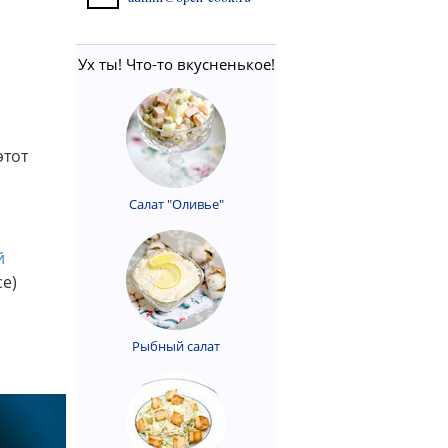
Ух ты! Что-то вкусненькое!
этот
Салат "Оливье"
й
се)
Рыбный салат