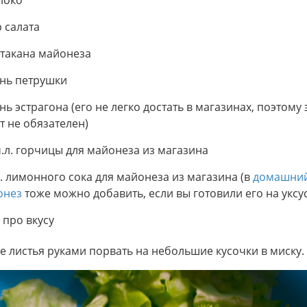
локо
р салата
стакана майонеза
нь петрушки
нь эстрагона (его не легко достать в магазинах, поэтому 
т не обязателен)
ч.л. горчицы для майонеза из магазина
л. лимонного сока для майонеза из магазина (в
домашни
онез
тоже можно добавить, если вы готовили его на уксу
 про вкусу
е листья руками порвать на небольшие кусочки в миску.