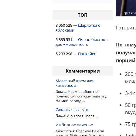
ТОП
8 060 528 —
Шарлотка с
Готовитс
яблоками
5 835 531 —
Очень быстрое
По тому
дрожжевое тесто
получае
5 203 298 —
Панкейки
порций
Комментарии
200 
Масляный крем для
можн
капкейков
Ирина:
Крем вообще не
3-4 
получился по этому рецепту.
На мой взгляд ...
50 г
Сахарная глазурь
вкус
Паша:
А он застывает ...
75 г
Имбирное печенье
Анастасия:
Спасибо Вам за
рецепт 💜 Уже лет 5, может