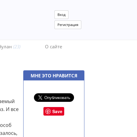
Вход
Регистрация
Чулан
(23)
О сайте
МНЕ ЭТО НРАВИТСЯ
ваемый
з. И все
Save
пособ
азалось,