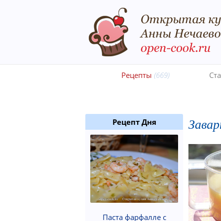
Рецепты
(669)
Ст
Завар
Рецепт Дня
Паста фарфалле с