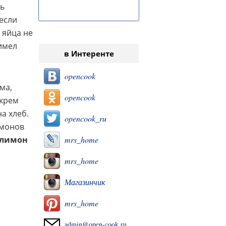
нь
 если
 яйца не
 имел
в Интеренте
opencook
ма,
opencook
 крем
а хлеб.
opencook_ru
имонов
 лимон
mrs_home
mrs_home
Магазинчик
mrs_home
admin@open-cook.ru