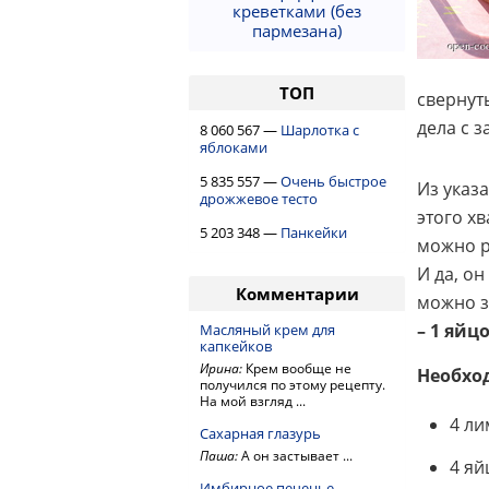
креветками (без
пармезана)
ТОП
свернуть
дела с 
8 060 567 —
Шарлотка с
яблоками
5 835 557 —
Очень быстрое
Из указ
дрожжевое тесто
этого хв
5 203 348 —
Панкейки
можно р
И да, о
Комментарии
можно з
– 1 яйц
Масляный крем для
капкейков
Ирина:
Крем вообще не
Необхо
получился по этому рецепту.
На мой взгляд ...
4 л
Сахарная глазурь
Паша:
А он застывает ...
4 яй
Имбирное печенье