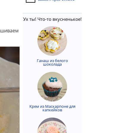
Ух ты! Что-то вкусненькое!
мешиваем
Ганаш из белого
шоколада
Крем из Маскарпоне для
капкейков