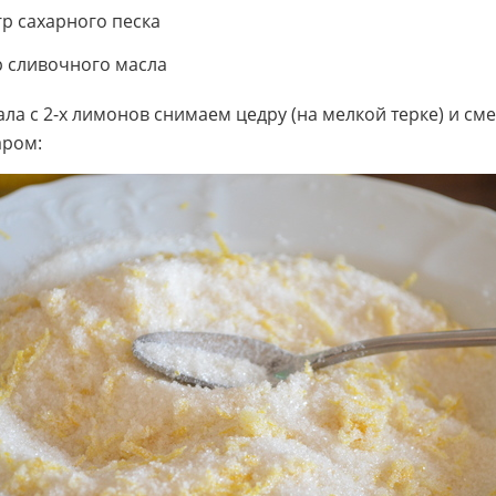
гр сахарного песка
р сливочного масла
ала с 2-х лимонов снимаем цедру (на мелкой терке) и с
аром: