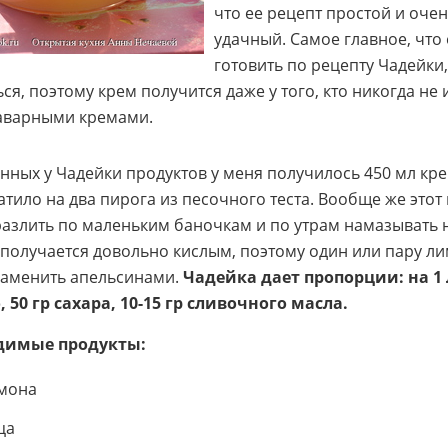
что ее рецепт простой и оче
удачный. Самое главное, что
готовить по рецепту Чадейки,
ся, поэтому крем получится даже у того, кто никогда не
заварными кремами.
анных у Чадейки продуктов у меня получилось 450 мл кре
атило на два пирога из песочного теста. Вообще же этот
азлить по маленьким баночкам и по утрам намазывать н
н получается довольно кислым, поэтому один или пару л
аменить апельсинами.
Чадейка дает пропорции: на 1
о, 50 гр сахара, 10-15 гр сливочного масла.
димые продукты:
имона
ца