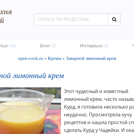
атьи
(66)
Блог
(9)
Интервью
(8)
open-cook.ru
»
Кремы
»
Заварной лимонный крем
ной лимонный крем
Этот чудесный и известный
лимонный крем, часто назы
Курд, я готовила несколько ра
неудачно. Просмотрела кучу
рецептов и нашла простой с
сделать Курд у Чадейки. И ок